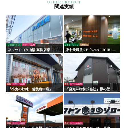
関連実績
ＬＥＤビジョン
リテール店舗
ＬＥＤビジョン
商業施設
ネッツトヨタ山陽 高柳店様 看
府中天満屋２F「i-coreFUCHU」
板・サイン
様 LED木目ウォール 他
看板
リテール店舗
看板
リテール店舗
『小麦の奴隷 備後府中店』様
『金光味噌株式会社』様の壁面
の壁面看板の施工を行いまし
看板の施工を行いました！
た！
看板
リテール店舗
看板
リテール店舗