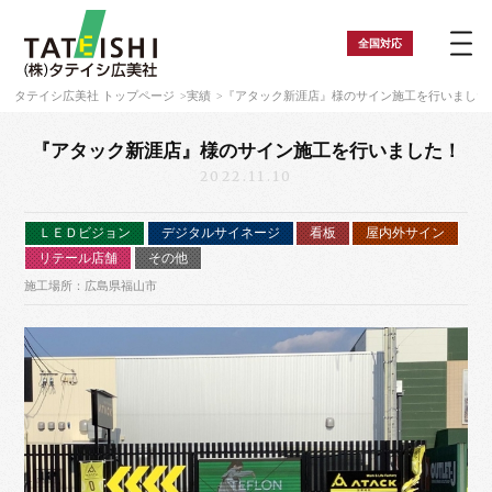
全国
対応
タテイシ広美社 トップページ
実績
『アタック新涯店』様のサイン施工を行いました
『アタック新涯店』様のサイン施工を行いました！
2022.11.10
ＬＥＤビジョン
デジタルサイネージ
看板
屋内外サイン
リテール店舗
その他
施工場所：広島県福山市