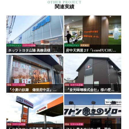
関連実績
ＬＥＤビジョン
リテール店舗
ＬＥＤビジョン
商業施設
ネッツトヨタ山陽 高柳店様 看
府中天満屋２F「i-coreFUCHU」
板・サイン
様 LED木目ウォール 他
看板
リテール店舗
看板
リテール店舗
『小麦の奴隷 備後府中店』様
『金光味噌株式会社』様の壁面
の壁面看板の施工を行いまし
看板の施工を行いました！
た！
看板
リテール店舗
看板
リテール店舗