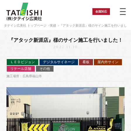
全国
対応
タテイシ広美社 トップページ
実績
『アタック新涯店』様のサイン施工を行いました
『アタック新涯店』様のサイン施工を行いました！
2022.11.10
ＬＥＤビジョン
デジタルサイネージ
看板
屋内外サイン
リテール店舗
その他
施工場所：広島県福山市