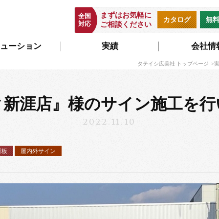
まずはお気軽に
全国
カタログ
無
対応
ご相談ください
ューション
実績
会社情
タテイシ広美社 トップページ
ク新涯店』様のサイン施工を行
2022.11.10
看板
屋内外サイン