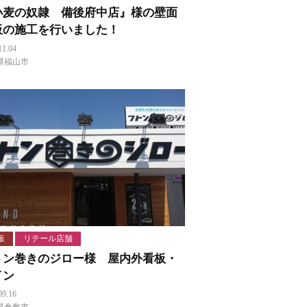
小麦の奴隷 備後府中店』様の壁面
板の施工を行いました！
11.04
県福山市
板
リテール店舗
トン巻きのジロー様 屋内外看板・
イン
09.16