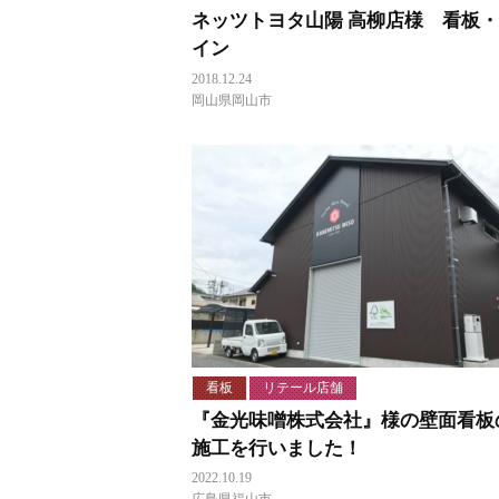
ネッツトヨタ山陽 高柳店様 看板
イン
2018.12.24
岡山県岡山市
看板
リテール店舗
『金光味噌株式会社』様の壁面看板
施工を行いました！
2022.10.19