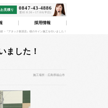
0847-43-4886
料お見積り
受付:8:30～17:00(平日)
報
採用情報
実績
『アタック新涯店』様のサイン施工を行いました！
いました！
施工場所：広島県福山市