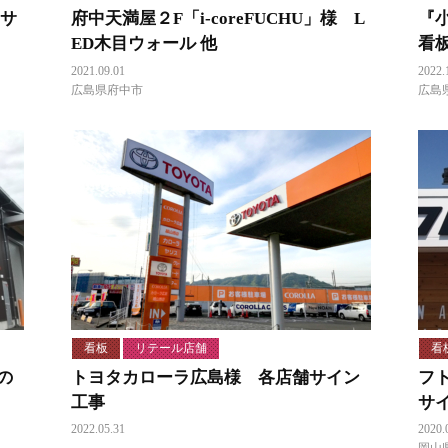
・サ
府中天満屋２F「i-coreFUCHU」様 L
『
ED木目ウォール 他
看
2021.09.01
2022.
広島県府中市
広島
看板
リテール店舗
看
の
トヨタカローラ広島様 各店舗サイン
フ
工事
サ
2022.05.31
2020.