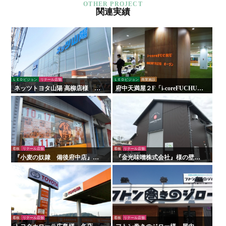
関連実績
ＬＥＤビジョン
リテール店舗
ＬＥＤビジョン
商業施設
ネッツトヨタ山陽 高柳店様 看
府中天満屋２F「i-coreFUCHU」
板・サイン
様 LED木目ウォール 他
看板
リテール店舗
看板
リテール店舗
『小麦の奴隷 備後府中店』様
『金光味噌株式会社』様の壁面
の壁面看板の施工を行いまし
看板の施工を行いました！
た！
看板
リテール店舗
看板
リテール店舗