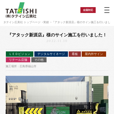
全国
対応
タテイシ広美社 トップページ
実績
『アタック新涯店』様のサイン施工を行いました
『アタック新涯店』様のサイン施工を行いました！
2022.11.10
ＬＥＤビジョン
デジタルサイネージ
看板
屋内外サイン
リテール店舗
その他
施工場所：広島県福山市