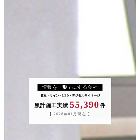
情報
を
「形
」
にする会社
看板・サイン・LED・デジタルサイネージ
55,390
累計施工実績
件
【 2026年01月現在 】