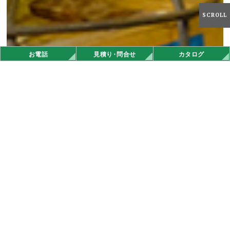
SCROLL
お電話
見積
り・
問合せ
カタログ
オンラインストア
お知らせ
タテイシ広美社の最新情報。
メディア掲載
2026.03.09
その他
「全日本EV＆ゼロハンレースin府中大会」 府中Newsに掲載され
ました！
メディア掲載
2026.02.24