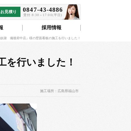
0847-43-4886
料お見積り
受付:8:30～17:00(平日)
報
採用情報
の奴隷 備後府中店』様の壁面看板の施工を行いました！
工を行いました！
施工場所：広島県福山市