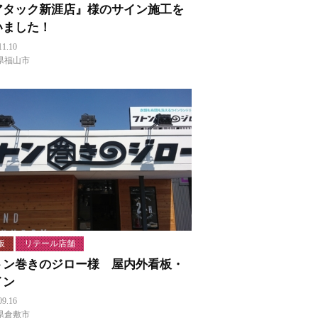
アタック新涯店』様のサイン施工を
いました！
11.10
県福山市
板
リテール店舗
トン巻きのジロー様 屋内外看板・
イン
09.16
県倉敷市