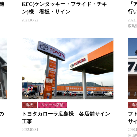
施
KFC(ケンタッキー・フライド・チキ
『
ン)様 看板・サイン
行
2021.03.22
2022.
広島
看板
リテール店舗
看
の
トヨタカローラ広島様 各店舗サイン
フ
工事
サ
2022.05.31
2020.
岡山