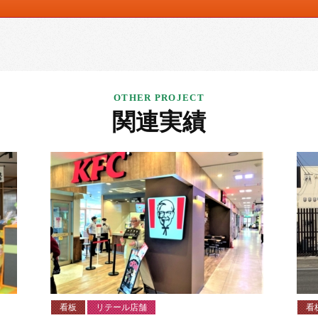
関連実績
看板
リテール店舗
看