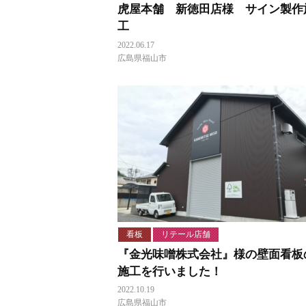
虎屋本舗 新徳田店様 サイン製作
工
2022.06.17
広島県福山市
看板
リテール店舗
『金光味噌株式会社』様の壁面看板
施工を行いました！
2022.10.19
広島県福山市