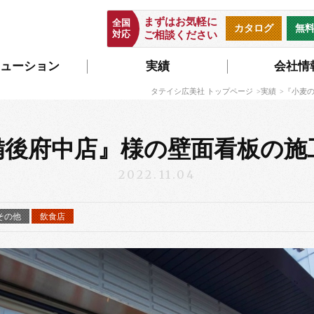
まずはお気軽に
全国
カタログ
無
対応
ご相談ください
ューション
実績
会社情
タテイシ広美社 トップページ
実績
『小麦
備後府中店』様の壁面看板の施
2022.11.04
その他
飲食店