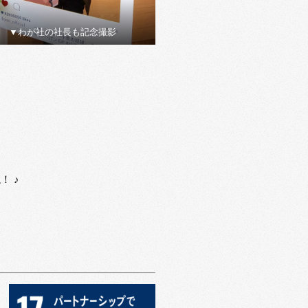
▼わが社の社長も記念撮影
 ♪