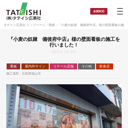
全国
対応
タテイシ広美社 トップページ
実績
『小麦の奴隷 備後府中店』様の壁面看板の施工
『小麦の奴隷 備後府中店』様の壁面看板の施工を
行いました！
2022.11.04
看板
屋内外サイン
リテール店舗
その他
飲食店
施工場所：広島県福山市