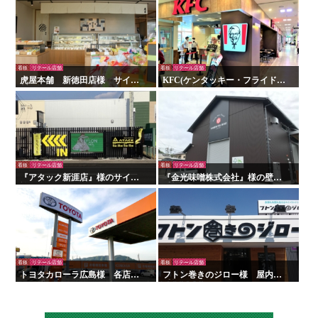
看板
リテール店舗
看板
リテール店舗
虎屋本舗 新徳田店様 サイン
KFC(ケンタッキー・フライド・
製作施工
チキン)様 看板・サイン
看板
リテール店舗
看板
リテール店舗
『アタック新涯店』様のサイン
『金光味噌株式会社』様の壁面
施工を行いました！
看板の施工を行いました！
看板
リテール店舗
看板
リテール店舗
トヨタカローラ広島様 各店舗
フトン巻きのジロー様 屋内外
サイン工事
看板・サイン