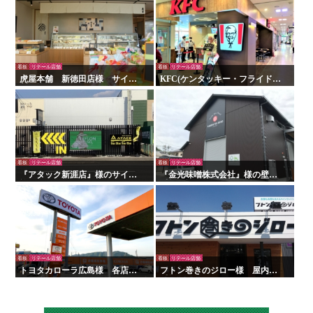
看板
リテール店舗
看板
リテール店舗
虎屋本舗 新徳田店様 サイン
KFC(ケンタッキー・フライド・
製作施工
チキン)様 看板・サイン
看板
リテール店舗
看板
リテール店舗
『アタック新涯店』様のサイン
『金光味噌株式会社』様の壁面
施工を行いました！
看板の施工を行いました！
看板
リテール店舗
看板
リテール店舗
トヨタカローラ広島様 各店舗
フトン巻きのジロー様 屋内外
サイン工事
看板・サイン