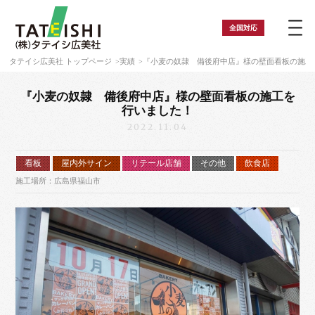
全国
対応
タテイシ広美社 トップページ
実績
『小麦の奴隷 備後府中店』様の壁面看板の施工
『小麦の奴隷 備後府中店』様の壁面看板の施工を
行いました！
2022.11.04
看板
屋内外サイン
リテール店舗
その他
飲食店
施工場所：広島県福山市