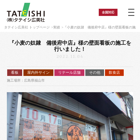
全国
対応
タテイシ広美社 トップページ
実績
『小麦の奴隷 備後府中店』様の壁面看板の施工
『小麦の奴隷 備後府中店』様の壁面看板の施工を
行いました！
2022.11.04
看板
屋内外サイン
リテール店舗
その他
飲食店
施工場所：広島県福山市