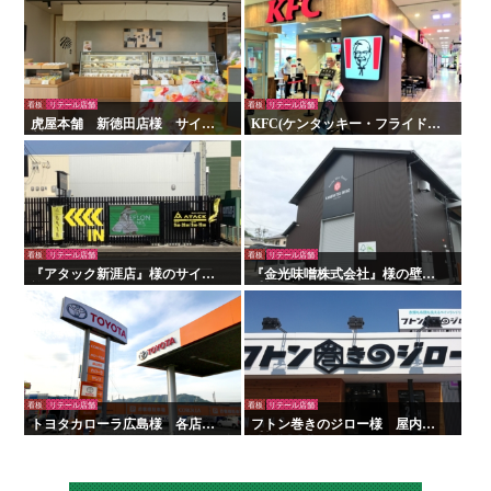
看板
リテール店舗
看板
リテール店舗
虎屋本舗 新徳田店様 サイン
KFC(ケンタッキー・フライド・
製作施工
チキン)様 看板・サイン
看板
リテール店舗
看板
リテール店舗
『アタック新涯店』様のサイン
『金光味噌株式会社』様の壁面
施工を行いました！
看板の施工を行いました！
看板
リテール店舗
看板
リテール店舗
トヨタカローラ広島様 各店舗
フトン巻きのジロー様 屋内外
サイン工事
看板・サイン