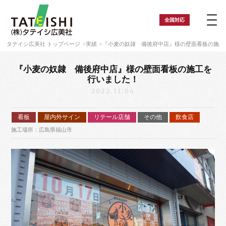
全国
対応
タテイシ広美社 トップページ
実績
『小麦の奴隷 備後府中店』様の壁面看板の施工
『小麦の奴隷 備後府中店』様の壁面看板の施工を
行いました！
2022.11.04
看板
屋内外サイン
リテール店舗
その他
飲食店
施工場所：広島県福山市