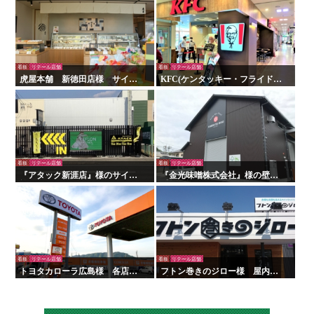
看板
リテール店舗
看板
リテール店舗
虎屋本舗 新徳田店様 サイン
KFC(ケンタッキー・フライド・
製作施工
チキン)様 看板・サイン
看板
リテール店舗
看板
リテール店舗
『アタック新涯店』様のサイン
『金光味噌株式会社』様の壁面
施工を行いました！
看板の施工を行いました！
看板
リテール店舗
看板
リテール店舗
トヨタカローラ広島様 各店舗
フトン巻きのジロー様 屋内外
サイン工事
看板・サイン