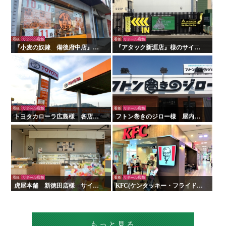
看板
リテール店舗
看板
リテール店舗
『小麦の奴隷 備後府中店』様
『アタック新涯店』様のサイン
の壁面看板の施工を行いまし
施工を行いました！
た！
看板
リテール店舗
看板
リテール店舗
トヨタカローラ広島様 各店舗
フトン巻きのジロー様 屋内外
サイン工事
看板・サイン
看板
リテール店舗
看板
リテール店舗
虎屋本舗 新徳田店様 サイン
KFC(ケンタッキー・フライド・
製作施工
チキン)様 看板・サイン
もっと見る