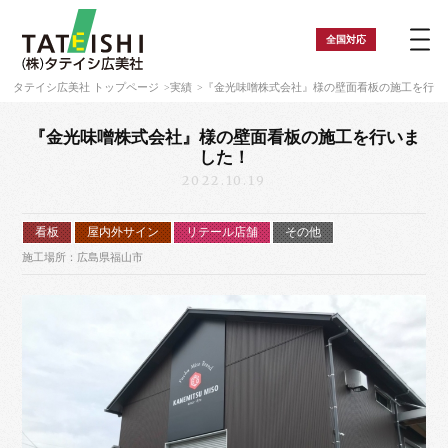
全国
対応
タテイシ広美社 トップページ
実績
『金光味噌株式会社』様の壁面看板の施工を行い
『金光味噌株式会社』様の壁面看板の施工を行いま
した！
2022.10.19
看板
屋内外サイン
リテール店舗
その他
施工場所：広島県福山市