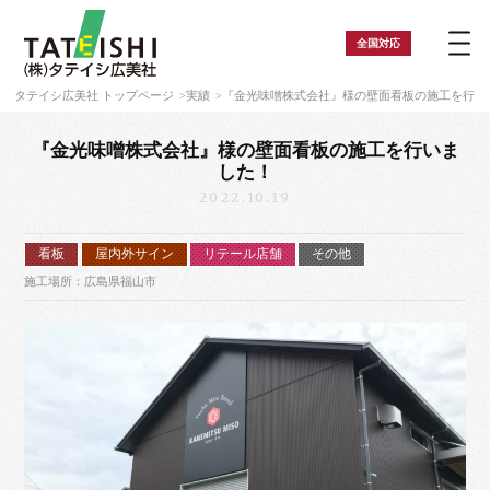
全国
対応
タテイシ広美社 トップページ
実績
『金光味噌株式会社』様の壁面看板の施工を行い
『金光味噌株式会社』様の壁面看板の施工を行いま
した！
2022.10.19
看板
屋内外サイン
リテール店舗
その他
施工場所：広島県福山市