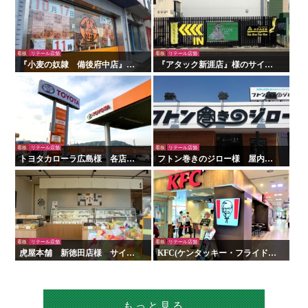
看板
リテール店舗
看板
リテール店舗
『小麦の奴隷 備後府中店』様
『アタック新涯店』様のサイン
の壁面看板の施工を行いまし
施工を行いました！
た！
看板
リテール店舗
看板
リテール店舗
トヨタカローラ広島様 各店舗
フトン巻きのジロー様 屋内外
サイン工事
看板・サイン
看板
リテール店舗
看板
リテール店舗
虎屋本舗 新徳田店様 サイン
KFC(ケンタッキー・フライド・
製作施工
チキン)様 看板・サイン
もっと見る