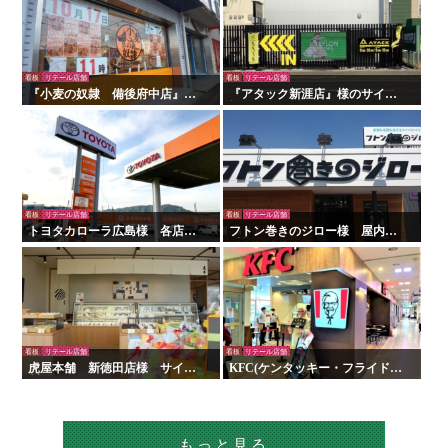
看板
リテール店舗
看板
リテール店舗
『小麦の奴隷 備後府中店』様
『アタック新涯店』様のサイン
の壁面看板の施工を行いまし
施工を行いました！
た！
看板
リテール店舗
看板
リテール店舗
トヨタカローラ広島様 各店舗
フトン巻きのジロー様 屋内外
サイン工事
看板・サイン
看板
リテール店舗
看板
リテール店舗
虎屋本舗 新徳田店様 サイン
KFC(ケンタッキー・フライド・
製作施工
チキン)様 看板・サイン
もっと見る