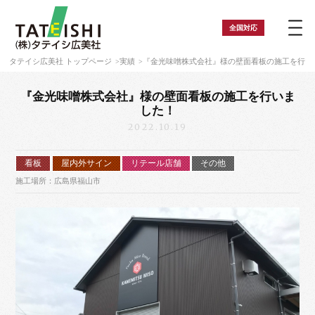
全国
対応
タテイシ広美社 トップページ
実績
『金光味噌株式会社』様の壁面看板の施工を行い
『金光味噌株式会社』様の壁面看板の施工を行いま
した！
2022.10.19
看板
屋内外サイン
リテール店舗
その他
施工場所：広島県福山市