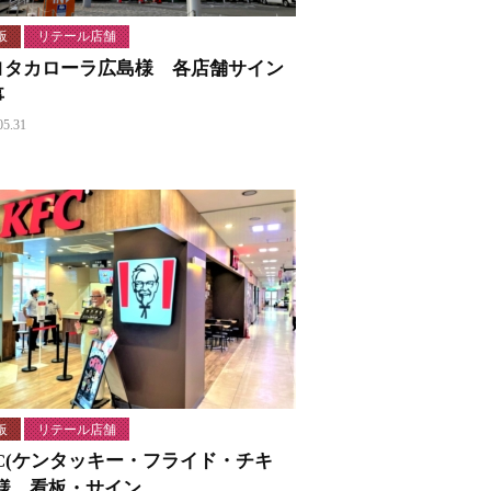
板
リテール店舗
ヨタカローラ広島様 各店舗サイン
事
05.31
板
リテール店舗
FC(ケンタッキー・フライド・チキ
)様 看板・サイン