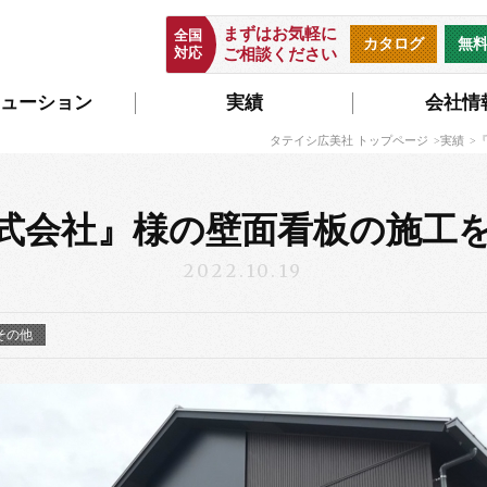
まずはお気軽に
全国
カタログ
無
対応
ご相談ください
ューション
実績
会社情
タテイシ広美社 トップページ
実績
式会社』様の壁面看板の施工
2022.10.19
その他