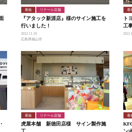
看板
リテール店舗
看
面
『アタック新涯店』様のサイン施工を
ト
行いました！
工
2022.11.10
2022.
広島県福山市
看板
リテール店舗
看
・
虎屋本舗 新徳田店様 サイン製作施
K
工
ン