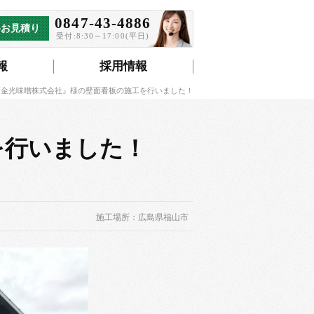
0847-43-4886
料お見積り
受付:8:30～17:00(平日)
報
採用情報
『金光味噌株式会社』様の壁面看板の施工を行いました！
を行いました！
施工場所：広島県福山市