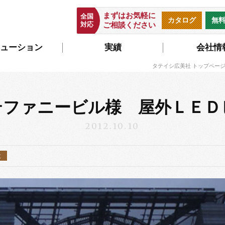
まずはお気軽に
全国
カタログ
無
対応
ご相談ください
ューション
実績
会社情
タテイシ広美社 トップペー
テファニービル様 屋外ＬＥＤ
2012.10.10
設