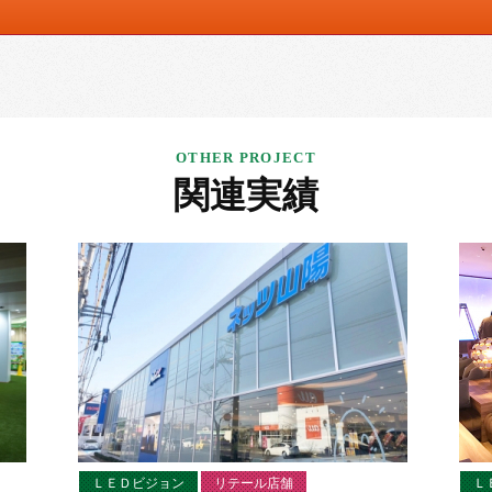
関連実績
ＬＥＤビジョン
リテール店舗
Ｌ