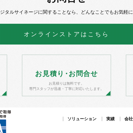
デジタルサイネージに
関することなら、
どんなことでもお気軽に
オンラインストア
はこちら
お
見積
り・
お
問合せ
お見積りは無料です。
）
専門スタッフが迅速・丁寧に対応いたします。
ソリューション
実績
会社