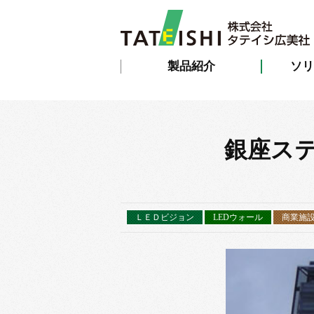
製品紹介
ソリ
銀座ス
ＬＥＤビジョン
LEDウォール
商業施