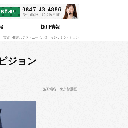
0847-43-4886
料お見積り
受付:8:30～17:00(平日)
報
採用情報
ジ
実績
銀座ステファニービル様 屋外ＬＥＤビジョン
ビジョン
施工場所：東京都港区