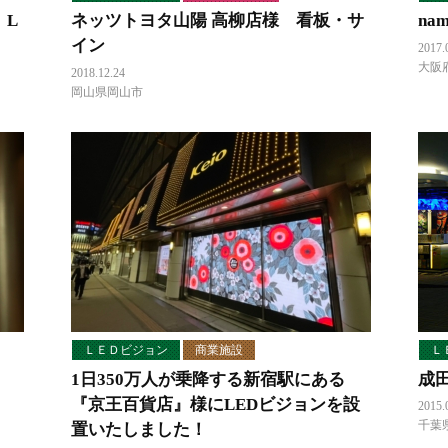
 L
ネッツトヨタ山陽 高柳店様 看板・サ
na
イン
2017.
大阪
2018.12.24
岡山県岡山市
ＬＥＤビジョン
商業施設
Ｌ
1日350万人が乗降する新宿駅にある
成
『京王百貨店』様にLEDビジョンを設
2015.
千葉
置いたしました！