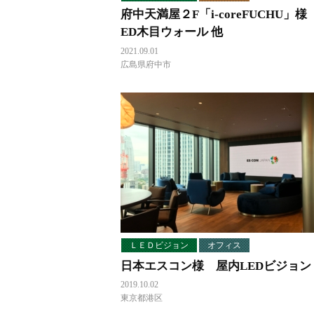
府中天満屋２F「i-coreFUCHU」様
ED木目ウォール 他
2021.09.01
広島県府中市
ＬＥＤビジョン
オフィス
日本エスコン様 屋内LEDビジョン
2019.10.02
東京都港区