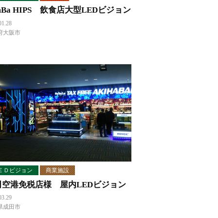
mBa HIPS 飲食店大型LEDビジョン
01.28
府大阪市
ＥＤビジョン
商業施設
田空港免税店様 屋内LEDビジョン
03.29
県成田市