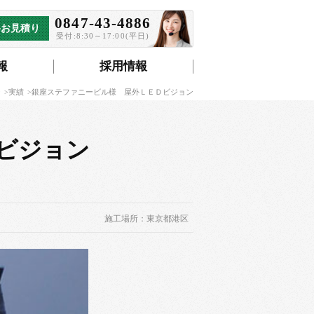
0847-43-4886
料お見積り
受付:8:30～17:00(平日)
報
採用情報
ジ
実績
銀座ステファニービル様 屋外ＬＥＤビジョン
ビジョン
施工場所：東京都港区