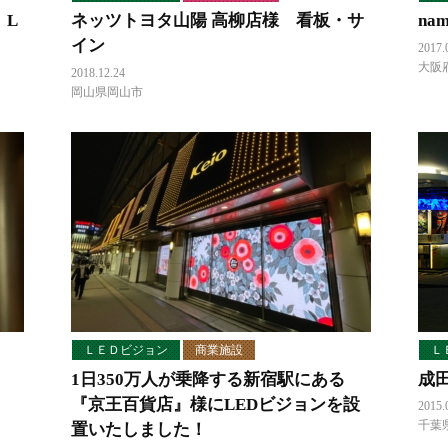
 L
ネッツトヨタ山陽 高柳店様 看板・サ
na
イン
2017.
大阪
2018.12.24
岡山県岡山市
ＬＥＤビジョン
商業施設
Ｌ
1日350万人が乗降する新宿駅にある
成
『京王百貨店』様にLEDビジョンを設
2015.
千葉
置いたしました！