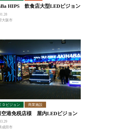
mBa HIPS 飲食店大型LEDビジョン
01.28
府大阪市
ＥＤビジョン
商業施設
田空港免税店様 屋内LEDビジョン
03.29
県成田市