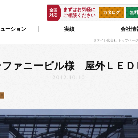
まずはお気軽に
全国
カタログ
無
対応
ご相談ください
ューション
実績
会社情
タテイシ広美社 トップペー
テファニービル様 屋外ＬＥＤ
2012.10.10
設