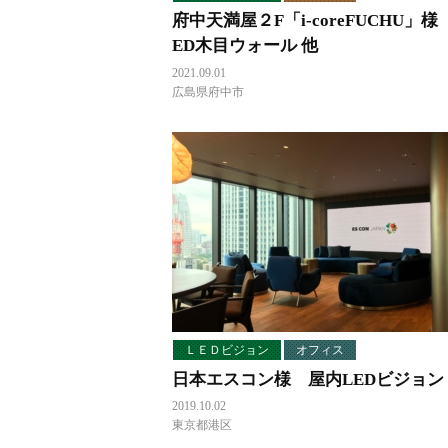
府中天満屋２F「i-coreFUCHU」様
ED木目ウォール 他
2021.09.01
広島県府中市
ＬＥＤビジョン
オフィス
日本エスコン様 屋内LEDビジョン
2019.10.02
東京都港区