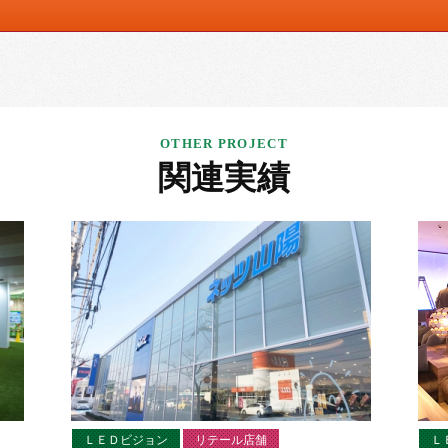
関連実績
ＬＥＤビジョン
リテール店舗
Ｌ