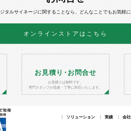
デジタルサイネージに
関することなら、
どんなことでもお気軽に
オンラインストア
はこちら
お
見積
り・
お
問合せ
お見積りは無料です。
）
専門スタッフが迅速・丁寧に対応いたします。
ソリューション
実績
会社