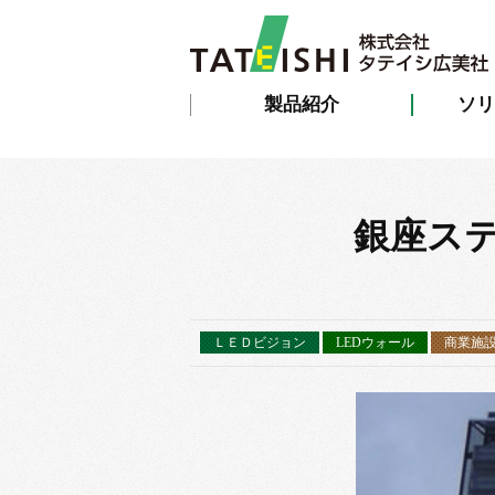
製品紹介
ソリ
銀座ス
ＬＥＤビジョン
LEDウォール
商業施