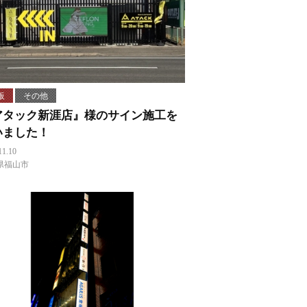
板
その他
アタック新涯店』様のサイン施工を
いました！
11.10
県福山市