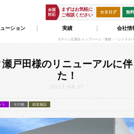
まずはお気軽に
全国
カタログ
無
対応
ご相談ください
ューション
実績
会社情
タテイシ広美社 トップページ
実績
『シトラス
ク瀬戸田様のリニューアルに伴
た！
2022.08.17
ント
その他
娯楽施設