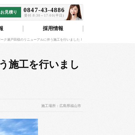
0847-43-4886
料お見積り
受付:8:30～17:00(平日)
報
採用情報
パーク瀬戸田様のリニューアルに伴う施工を行いました！
う施工を行いまし
施工場所：広島県福山市