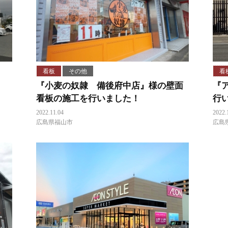
看板
その他
看
『小麦の奴隷 備後府中店』様の壁面
『
看板の施工を行いました！
行
2022.11.04
2022.
広島県福山市
広島