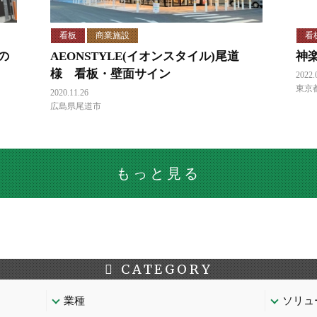
看板
商業施設
看
の
AEONSTYLE(イオンスタイル)尾道
神
様 看板・壁面サイン
2022.
東京
2020.11.26
広島県尾道市
もっと見る
CATEGORY
業種
ソリュ