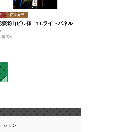
板
商業施設
楽坂楽山ビル様 TLライトパネル
02.01
都新宿区
ーション