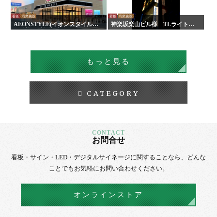
看板
商業施設
看板
商業施設
AEONSTYLE(イオンスタイル)
神楽坂楽山ビル様 TLライトパ
尾道様 看板・壁面サイン
ネル
もっと見る
CATEGORY
お問合せ
看板・サイン・LED・デジタルサイネージに
関することなら、
どんな
ことでもお気軽にお問い合わせください。
オンラインストア