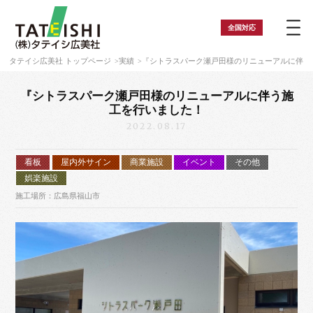
全国
対応
タテイシ広美社 トップページ
実績
『シトラスパーク瀬戸田様のリニューアルに伴う
『シトラスパーク瀬戸田様のリニューアルに伴う施
工を行いました！
2022.08.17
看板
屋内外サイン
商業施設
イベント
その他
娯楽施設
施工場所：広島県福山市