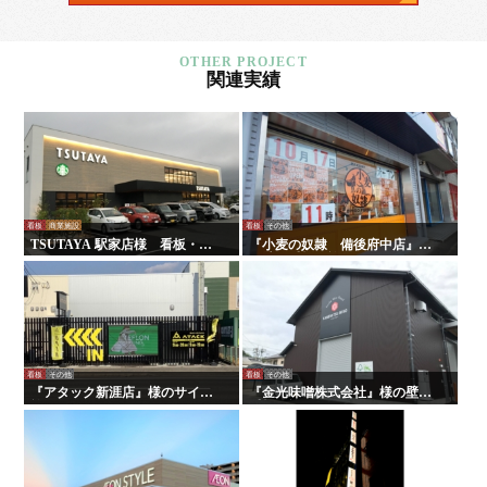
関連実績
看板
商業施設
看板
その他
TSUTAYA 駅家店様 看板・サ
『小麦の奴隷 備後府中店』様
イン
の壁面看板の施工を行いまし
た！
看板
その他
看板
その他
『アタック新涯店』様のサイン
『金光味噌株式会社』様の壁面
施工を行いました！
看板の施工を行いました！