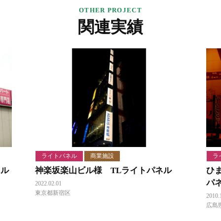
関連実績
ライトパネル
商業施設
ラ
ネル
神楽坂楽山ビル様 TLライトパネル
ひ
パ
2022.02.01
東京都新宿区
2010.
広島