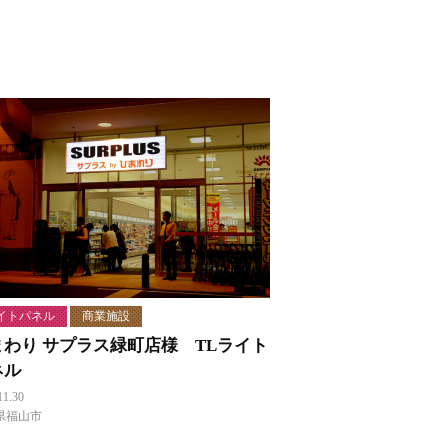
イトパネル
商業施設
まわり サプラス緑町店様 TLライト
ネル
11.30
県福山市