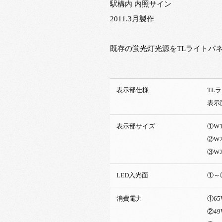
駅構内 内照サイン
2011.3月製作
既存の蛍光灯光源をTLライトパ
表示部仕様
TL
表示
表示部サイズ
①W13
②W21
③W28
LED入光面
①～
消費電力
①65
②49