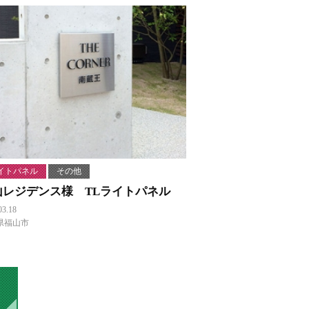
イトパネル
その他
山レジデンス様 TLライトパネル
03.18
県福山市