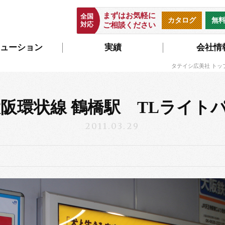
まずはお気軽に
全国
カタログ
無
対応
ご相談ください
ューション
実績
会社情
タテイシ広美社 トッ
大阪環状線 鶴橋駅 TLライト
2011.03.29