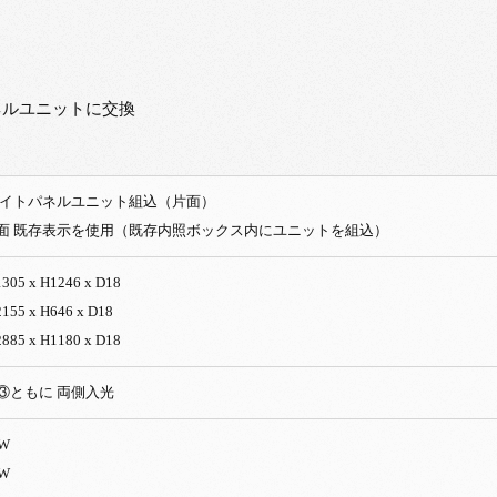
ネルユニットに交換
ライトパネルユニット組込（片面）
面 既存表示を使用（既存内照ボックス内にユニットを組込）
05 x H1246 x D18
55 x H646 x D18
85 x H1180 x D18
③ともに 両側入光
W
W