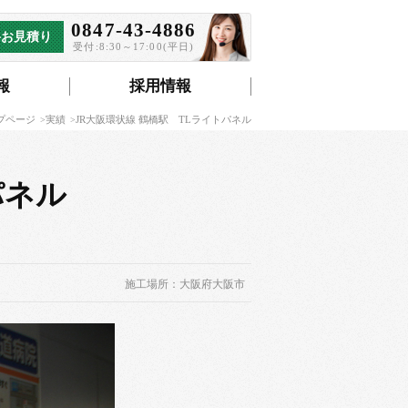
0847-43-4886
料お見積り
受付:8:30～17:00(平日)
報
採用情報
プページ
実績
JR大阪環状線 鶴橋駅 TLライトパネル
パネル
施工場所：大阪府大阪市