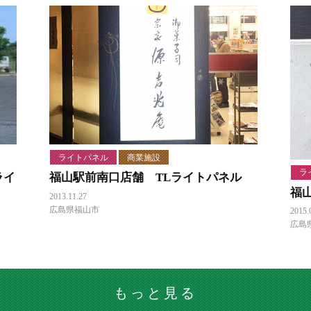
ライトパネル
商業施設
ラ
ライ
福山駅前南口店舗 TLライトパネル
福
2013.11.27
広島県福山市
2015.
広島
もっと見る