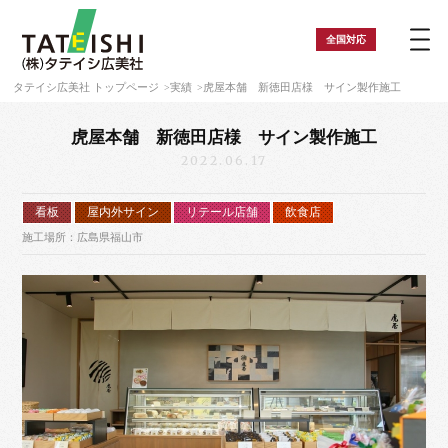
全国
対応
タテイシ広美社 トップページ
実績
虎屋本舗 新徳田店様 サイン製作施工
虎屋本舗 新徳田店様 サイン製作施工
2022.06.17
看板
屋内外サイン
リテール店舗
飲食店
施工場所：広島県福山市