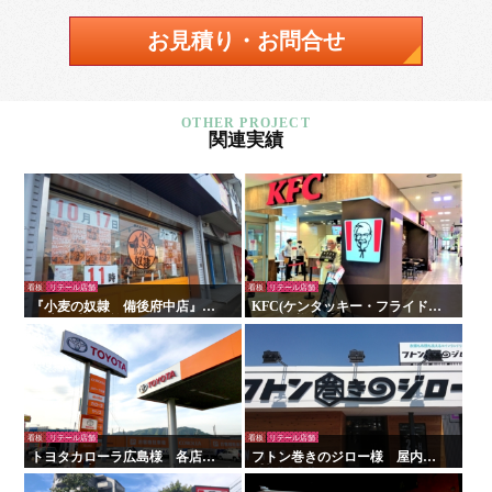
お見積り・お問合せ
関連実績
看板
リテール店舗
看板
リテール店舗
『小麦の奴隷 備後府中店』様
KFC(ケンタッキー・フライド・
の壁面看板の施工を行いまし
チキン)様 看板・サイン
た！
看板
リテール店舗
看板
リテール店舗
トヨタカローラ広島様 各店舗
フトン巻きのジロー様 屋内外
サイン工事
看板・サイン