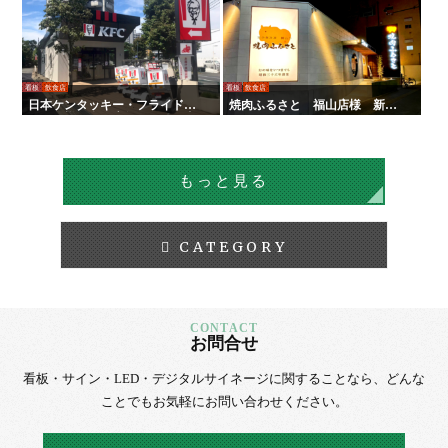
看板
飲食店
看板
飲食店
日本ケンタッキー・フライド・
焼肉ふるさと 福山店様 新装
チキン様 全国店舗サイン工事 |
サイン工事
タテイシ広美社
もっと見る
CATEGORY
お問合せ
看板・サイン・LED・デジタルサイネージに
関することなら、
どんな
ことでもお気軽にお問い合わせください。