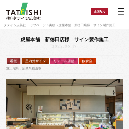
全国
対応
タテイシ広美社 トップページ
実績
虎屋本舗 新徳田店様 サイン製作施工
虎屋本舗 新徳田店様 サイン製作施工
2022.06.17
看板
屋内外サイン
リテール店舗
飲食店
施工場所：広島県福山市