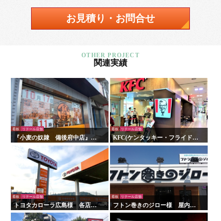
お見積り・お問合せ
関連実績
看板
リテール店舗
看板
リテール店舗
『小麦の奴隷 備後府中店』様
KFC(ケンタッキー・フライド・
の壁面看板の施工を行いまし
チキン)様 看板・サイン
た！
看板
リテール店舗
看板
リテール店舗
トヨタカローラ広島様 各店舗
フトン巻きのジロー様 屋内外
サイン工事
看板・サイン