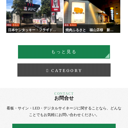
看板
飲食店
看板
飲食店
日本ケンタッキー・フライド・
焼肉ふるさと 福山店様 新装
チキン様 全国店舗サイン工事 |
サイン工事
タテイシ広美社
もっと見る
CATEGORY
お問合せ
看板・サイン・LED・デジタルサイネージに
関することなら、
どんな
ことでもお気軽にお問い合わせください。