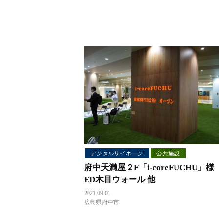
デジタルサイネージ
公共施設
府中天満屋２F「i-coreFUCHU」様
ED木目ウォール 他
2021.09.01
広島県府中市