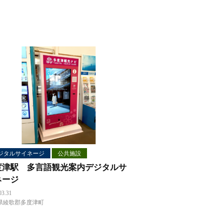
ジタルサイネージ
公共施設
度津駅 多言語観光案内デジタルサ
ネージ
03.31
県綾歌郡多度津町