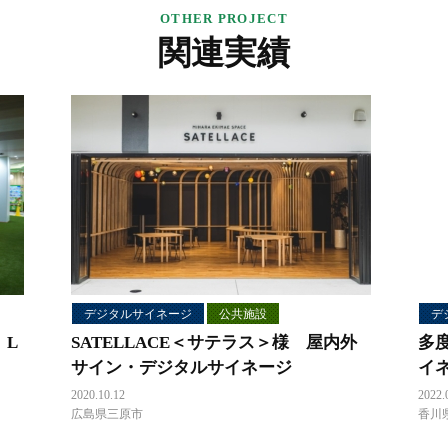
関連実績
デジタルサイネージ
公共施設
デ
 L
SATELLACE＜サテラス＞様 屋内外
多
サイン・デジタルサイネージ
イ
2020.10.12
2022.
広島県三原市
香川