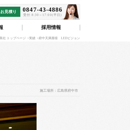
0847-43-4886
料お見積り
受付:8:30～17:00(平日)
報
採用情報
美社 トップページ
実績
府中天満屋様 LEDビジョン
施工場所：広島県府中市