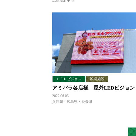
広島県府中市
ＬＥＤビジョン
娯楽施設
アミパラ各店様 屋外LEDビジョン
2022.06.08
兵庫県・広島県・愛媛県