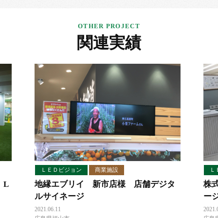
関連実績
ＬＥＤビジョン
商業施設
Ｌ
 L
地縁エブリイ 新市店様 店舗デジタ
株
ルサイネージ
ー
2021.06.11
2021.