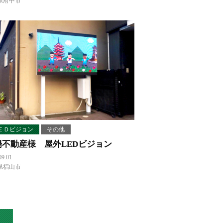
県府中市
ＥＤビジョン
その他
陽不動産様 屋外LEDビジョン
09.01
県福山市