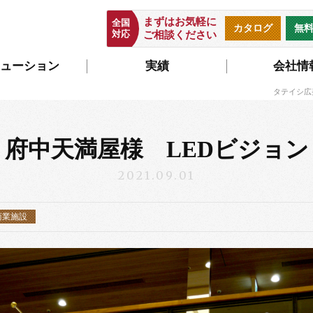
まずはお気軽に
全国
カタログ
無
対応
ご相談ください
ューション
実績
会社情
タテイシ広
府中天満屋様 LEDビジョン
2021.09.01
商業施設