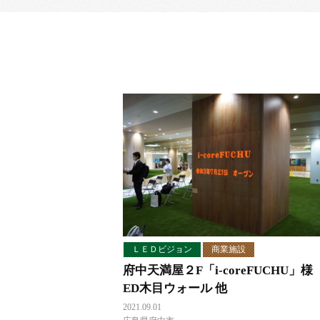
ＬＥＤビジョン
商業施設
府中天満屋２F「i-coreFUCHU」様
ED木目ウォール 他
2021.09.01