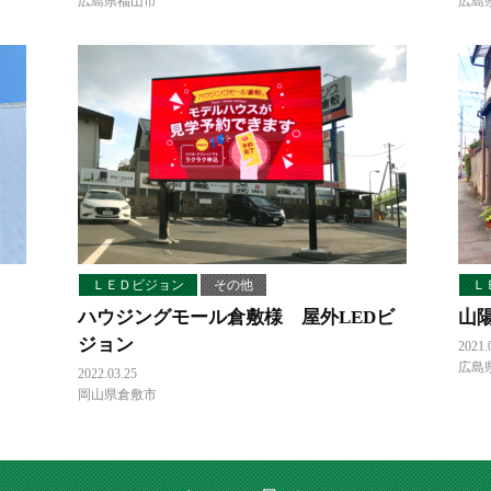
広島県福山市
広島
ＬＥＤビジョン
その他
Ｌ
ハウジングモール倉敷様 屋外LEDビ
山
ジョン
2021.
広島
2022.03.25
岡山県倉敷市