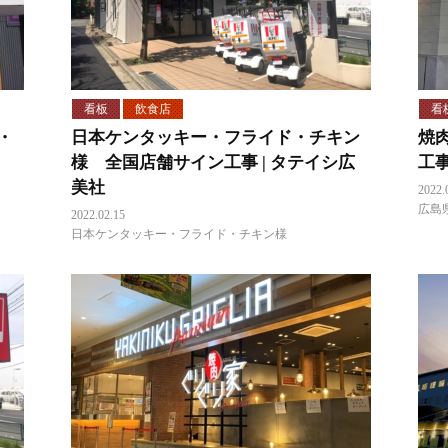
看板
飲食店
看
・
日本ケンタッキー・フライド・チキン
焼
様 全国店舗サイン工事 | タテイシ広
工
美社
2022.
広島
2022.02.15
日本ケンタッキー・フライド・チキン様