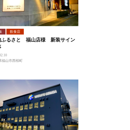
板
飲食店
肉ふるさと 福山店様 新装サイン
事
02.10
県福山市西桜町