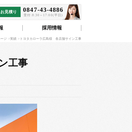
0847-43-4886
料お見積り
受付:8:30～17:00(平日)
報
採用情報
ページ
実績
トヨタカローラ広島様 各店舗サイン工事
ン工事