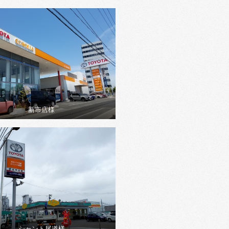
新市店様
シャント尾道様