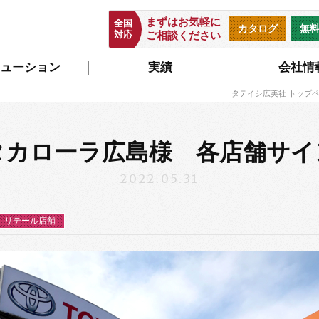
まずはお気軽に
全国
カタログ
無
対応
ご相談ください
ューション
実績
会社情
タテイシ広美社 トップ
タカローラ広島様 各店舗サイ
2022.05.31
リテール店舗