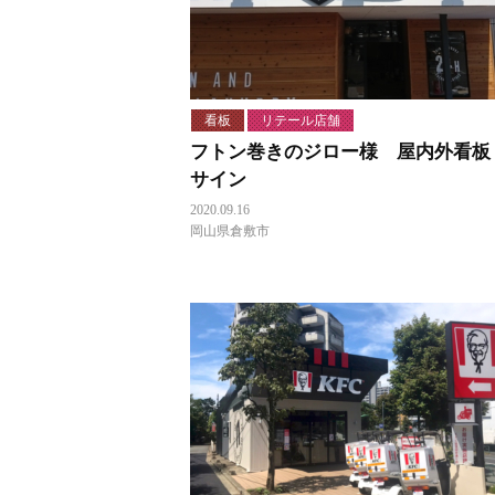
看板
リテール店舗
フトン巻きのジロー様 屋内外看板
サイン
2020.09.16
岡山県倉敷市