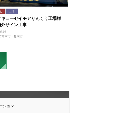
板
工場
タキューセイモアりんくう工場様
内外サイン工事
06.08
府泉南市・阪南市
ーション