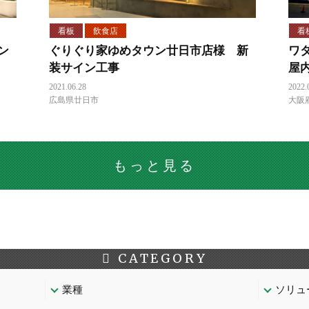
看板
飲食店
看
ン
ぐりぐり家ゆめタウン廿日市店様 新
ワ
装サイン工事
屋
2021.06.28
2022.
広島県廿日市
大阪
もっと見る
CATEGORY
業種
ソリュ