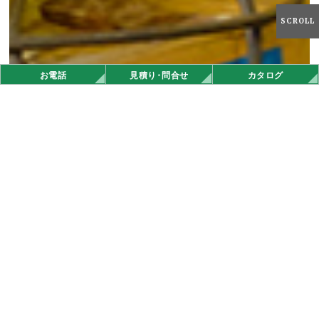
SCROLL
お電話
見積
り・
問合せ
カタログ
オンラインストア
お知らせ
タテイシ広美社の最新情報。
メディア掲載
2026.03.09
その他
「全日本EV＆ゼロハンレースin府中大会」 府中Newsに掲載され
ました！
メディア掲載
2026.02.24