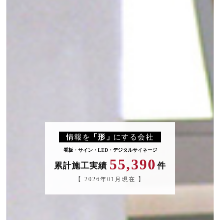
情報
を
「形
」
にする会社
看板・サイン・LED・デジタルサイネージ
55,390
累計施工実績
件
【 2026年01月現在 】