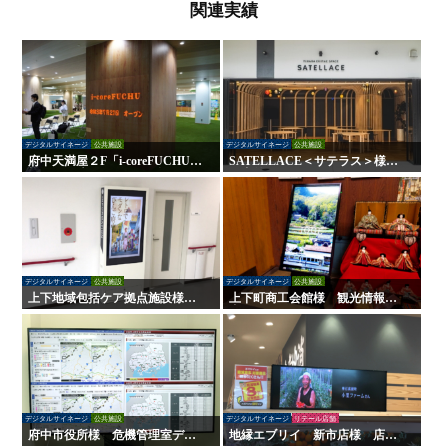
関連実績
デジタルサイネージ
公共施設
デジタルサイネージ
公共施設
府中天満屋２F「i-coreFUCHU」
SATELLACE＜サテラス＞様
様 LED木目ウォール 他
屋内外サイン・デジタルサイネ
ージ
デジタルサイネージ
公共施設
デジタルサイネージ
公共施設
上下地域包括ケア拠点施設様
上下町商工会館様 観光情報案
デジタルサイネージ
内デジタルサイネージ
デジタルサイネージ
公共施設
デジタルサイネージ
リテール店舗
府中市役所様 危機管理室デジ
地縁エブリイ 新市店様 店舗