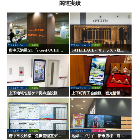
関連実績
デジタルサイネージ
公共施設
デジタルサイネージ
公共施設
府中天満屋２F「i-coreFUCHU」
SATELLACE＜サテラス＞様
様 LED木目ウォール 他
屋内外サイン・デジタルサイネ
ージ
デジタルサイネージ
公共施設
デジタルサイネージ
公共施設
上下地域包括ケア拠点施設様
上下町商工会館様 観光情報案
デジタルサイネージ
内デジタルサイネージ
デジタルサイネージ
公共施設
デジタルサイネージ
リテール店舗
府中市役所様 危機管理室デジ
地縁エブリイ 新市店様 店舗