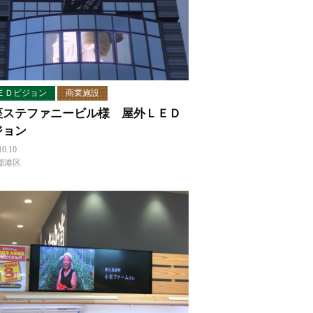
ＥＤビジョン
商業施設
座ステファニービル様 屋外ＬＥＤ
ジョン
10.10
都港区