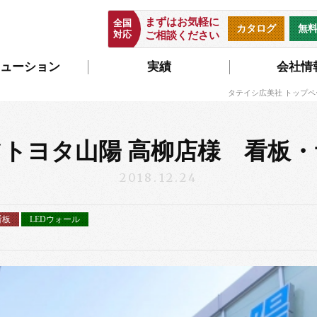
まずはお気軽に
全国
カタログ
無
対応
ご相談ください
ューション
実績
会社情
タテイシ広美社 トップペ
トヨタ山陽 高柳店様 看板
2018.12.24
看板
LEDウォール