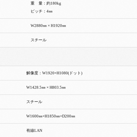
重 量：約180kg
ピッチ：4㎜
W2880㎜ × H1920㎜
スチール
解像度：W1920×H1080(ドット)
W1428.5㎜ × H803.5㎜
スチール
W1600㎜×H1850㎜×D200㎜
有線LAN