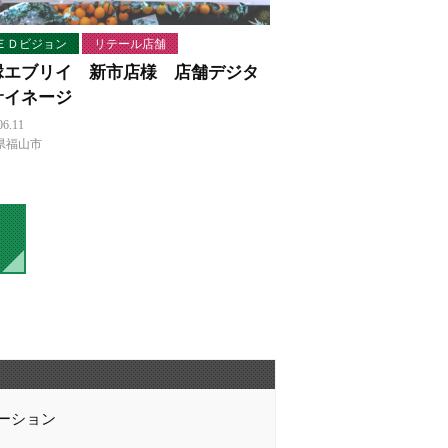
ＥＤビジョン
リテール店舗
縁エブリイ 新市店様 店舗デジタ
サイネージ
06.11
県福山市
ーション