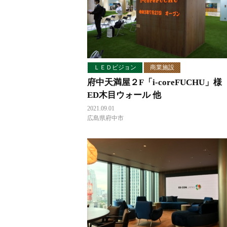
ＬＥＤビジョン
商業施設
府中天満屋２F「i-coreFUCHU」様
ED木目ウォール 他
2021.09.01
広島県府中市