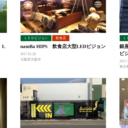
ＬＥＤビジョン
飲食店
Ｌ
 L
namBa HIPS 飲食店大型LEDビジョン
銀
ビ
2017.01.28
大阪府大阪市
2012.
東京