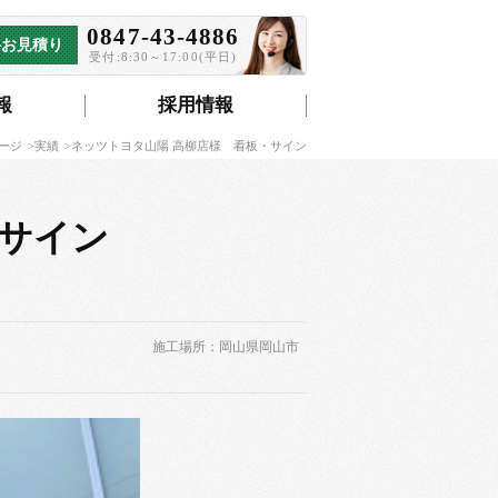
0847-43-4886
料お見積り
受付:8:30～17:00(平日)
報
採用情報
ージ
実績
ネッツトヨタ山陽 高柳店様 看板・サイン
・サイン
施工場所：岡山県岡山市