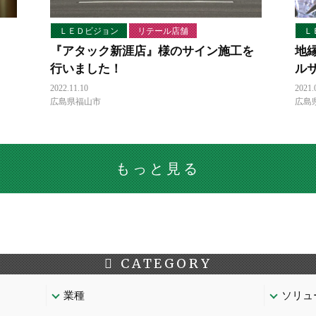
ＬＥＤビジョン
リテール店舗
Ｌ
『アタック新涯店』様のサイン施工を
地
行いました！
ル
2022.11.10
2021.
広島県福山市
広島
もっと見る
CATEGORY
業種
ソリュ