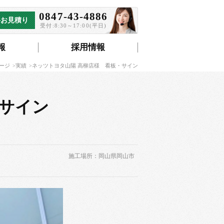
0847-43-4886
料お見積り
受付:8:30～17:00(平日)
報
採用情報
ージ
実績
ネッツトヨタ山陽 高柳店様 看板・サイン
・サイン
施工場所：岡山県岡山市