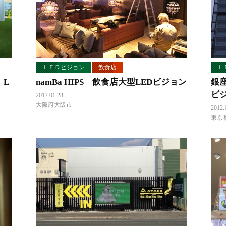
ＬＥＤビジョン
飲食店
Ｌ
 L
namBa HIPS 飲食店大型LEDビジョン
銀
ビ
2017.01.28
大阪府大阪市
2012.
東京