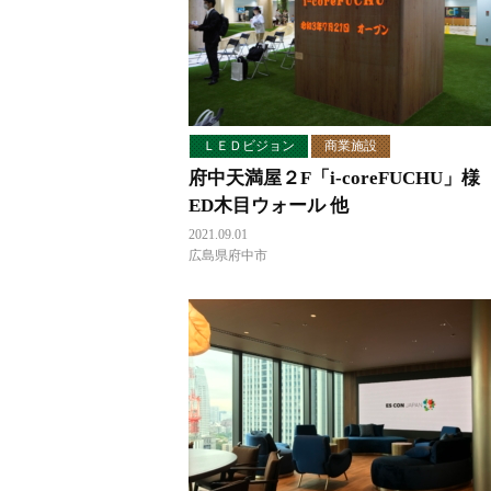
ＬＥＤビジョン
商業施設
府中天満屋２F「i-coreFUCHU」様
ED木目ウォール 他
2021.09.01
広島県府中市