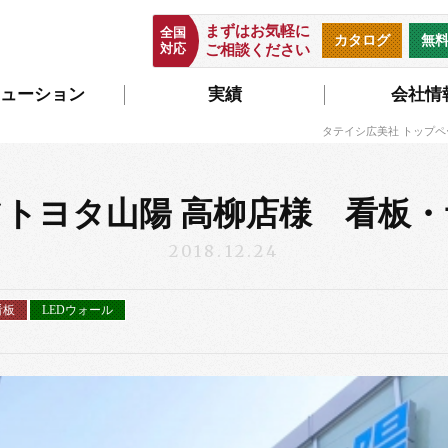
まずはお気軽に
全国
カタログ
無
対応
ご相談ください
ューション
実績
会社情
タテイシ広美社 トップペ
トヨタ山陽 高柳店様 看板
2018.12.24
看板
LEDウォール