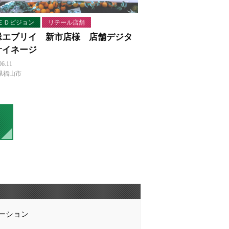
ＥＤビジョン
リテール店舗
縁エブリイ 新市店様 店舗デジタ
サイネージ
06.11
県福山市
ーション