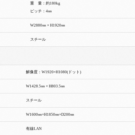
重 量：約180kg
ピッチ：4㎜
W2880㎜ × H1920㎜
スチール
解像度：W1920×H1080(ドット)
W1428.5㎜ × H803.5㎜
スチール
W1600㎜×H1850㎜×D200㎜
有線LAN