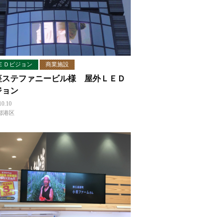
ＥＤビジョン
商業施設
座ステファニービル様 屋外ＬＥＤ
ジョン
10.10
都港区