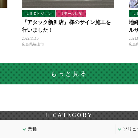
ＬＥＤビジョン
リテール店舗
Ｌ
『アタック新涯店』様のサイン施工を
地
行いました！
ル
2022.11.10
2021.
広島県福山市
広島
もっと見る
CATEGORY
業種
ソリュ