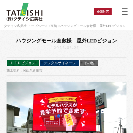
全国
対応
タテイシ広美社 トップページ
実績
ハウジングモール倉敷様 屋外LEDビジョン
ハウジングモール倉敷様 屋外LEDビジョン
2022.03.25
ＬＥＤビジョン
デジタルサイネージ
その他
施工場所：岡山県倉敷市