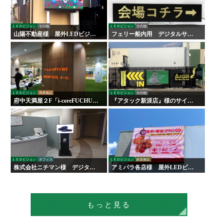
ＬＥＤビジョン
その他
ＬＥＤビジョン
その他
山陽不動産様 屋外LEDビジョ
フェリー船内用 デジタルサイ
ン
ネージ
ＬＥＤビジョン
商業施設
ＬＥＤビジョン
その他
府中天満屋２F「i-coreFUCHU」
『アタック新涯店』様のサイン
様 LED木目ウォール 他
施工を行いました！
ＬＥＤビジョン
オフィス
ＬＥＤビジョン
娯楽施設
株式会社ニチマン様 デジタル
アミパラ各店様 屋外LEDビジ
サイネージ
ョン
もっと見る