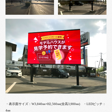
・表示面サイズ：W3,840㎜×H2,560㎜(全高3,900㎜) ・LEDピッチ：
4㎜