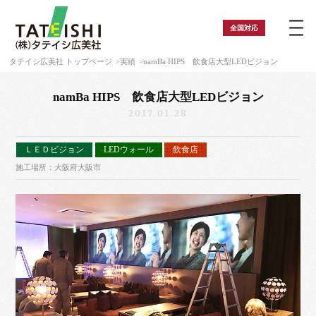
全国
対応
タテイシ広美社 トップページ
実績
namBa HIPS 飲食店大型LEDビジョン
namBa HIPS 飲食店大型LEDビジョン
2017.01.28
ＬＥＤビジョン
LEDウォール
飲食店
施工場所：大阪府大阪市