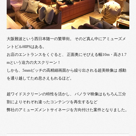
大阪難波という西日本随一の繁華街。 そのど真ん中にアミューズメ
ントビルHIPSはある。
お店のエントランスをくぐると、 正面奥にそびえる幅10m・高さ1.7
mという迫力の大スクリーン！
しかも、5mmピッチの高精細画面から繰り出される超美映像は 感動
を通り越してため息さえもれるほど。
超ワイドスクリーンの特性を活かし、 パノラマ映像はもちろん三分
割によりそれぞれ違ったコンテンツを再生するなど
弊社のアミューズメントサイネージを方向付けた案件となりました。