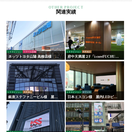
関連実績
ＬＥＤビジョン
リテール店舗
ＬＥＤビジョン
商業施設
ネッツトヨタ山陽 高柳店様 看
府中天満屋２F「i-coreFUCHU」
板・サイン
様 LED木目ウォール 他
ＬＥＤビジョン
商業施設
ＬＥＤビジョン
オフィス
銀座ステファニービル様 屋外
日本エスコン様 屋内LEDビジ
ＬＥＤビジョン
ョン