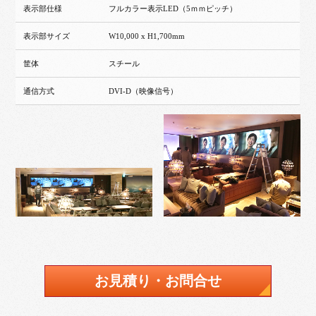
表示部仕様
フルカラー表示LED（5ｍｍピッチ）
表示部サイズ
W10,000 x H1,700mm
筐体
スチール
通信方式
DVI-D（映像信号）
お見積り・お問合せ