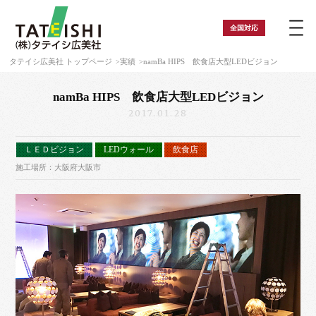
全国
対応
タテイシ広美社 トップページ
実績
namBa HIPS 飲食店大型LEDビジョン
namBa HIPS 飲食店大型LEDビジョン
2017.01.28
ＬＥＤビジョン
LEDウォール
飲食店
施工場所：大阪府大阪市