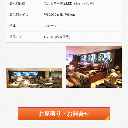
表示部仕様
フルカラー表示LED（5ｍｍピッチ）
表示部サイズ
W10,000 x H1,700mm
筐体
スチール
通信方式
DVI-D（映像信号）
お見積り・お問合せ