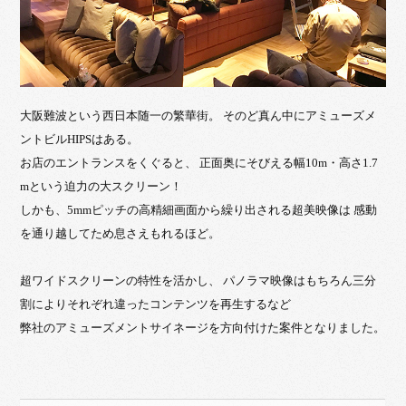
大阪難波という西日本随一の繁華街。 そのど真ん中にアミューズメ
ントビルHIPSはある。
お店のエントランスをくぐると、 正面奥にそびえる幅10m・高さ1.7
mという迫力の大スクリーン！
しかも、5mmピッチの高精細画面から繰り出される超美映像は 感動
を通り越してため息さえもれるほど。
超ワイドスクリーンの特性を活かし、 パノラマ映像はもちろん三分
割によりそれぞれ違ったコンテンツを再生するなど
弊社のアミューズメントサイネージを方向付けた案件となりました。