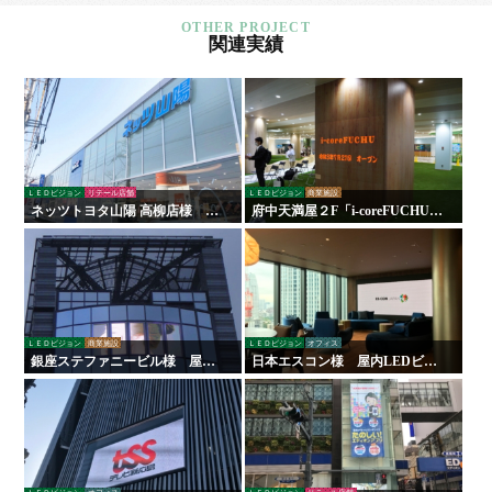
関連実績
ＬＥＤビジョン
リテール店舗
ＬＥＤビジョン
商業施設
ネッツトヨタ山陽 高柳店様 看
府中天満屋２F「i-coreFUCHU」
板・サイン
様 LED木目ウォール 他
ＬＥＤビジョン
商業施設
ＬＥＤビジョン
オフィス
銀座ステファニービル様 屋外
日本エスコン様 屋内LEDビジ
ＬＥＤビジョン
ョン