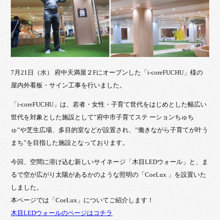
7月21日（水） 府中天満屋２Fにオープンした「i-coreFUCHU」様の
屋内外看板・サイン工事を行いました。
「i-coreFUCHU」は、若者・女性・子育て世代をはじめとした幅広い
世代を対象とした施設として”府中市子育てステ ーションちゅち
ゅ”や芝生広場、多目的室などが設置され、”働きながら子育てが叶う
まち”を目指した施設となっております。
今回、空間に溶け込む新しいサイネージ「木目LEDウォール」と、ま
るで空が広がり太陽があるかのような照明の「CoeLux 」を設置いた
しました。
本ページでは「CoeLux」についてご紹介します！
木目LEDウォールのページはコチラ