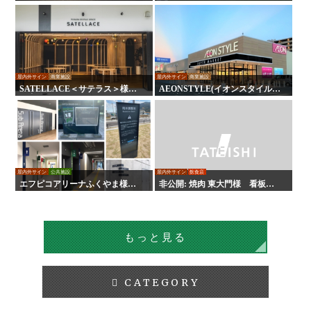
HT25
様 LED木目ウォール 他
屋内外サイン
商業施設
屋内外サイン
商業施設
SATELLACE＜サテラス＞様
AEONSTYLE(イオンスタイル)
屋内外サイン・デジタルサイネ
尾道様 看板・壁面サイン
ージ
屋内外サイン
公共施設
屋内外サイン
飲食店
エフピコアリーナふくやま様
非公開: 焼肉 東大門様 看板・
サイン工事
壁面サイン
もっと見る
CATEGORY