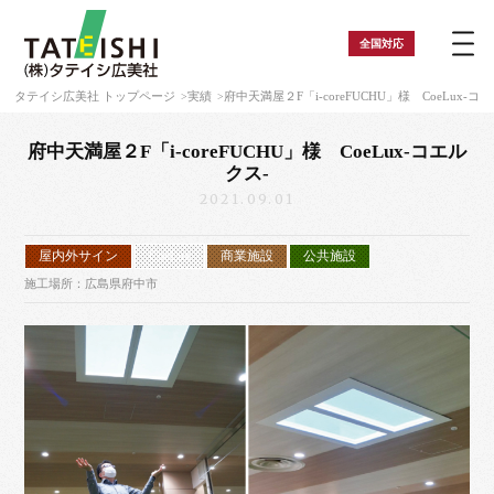
全国
対応
タテイシ広美社 トップページ
実績
府中天満屋２F「i-coreFUCHU」様 CoeLux-コ
府中天満屋２F「i-coreFUCHU」様 CoeLux-コエル
クス-
2021.09.01
屋内外サイン
CoeLux
商業施設
公共施設
施工場所：広島県府中市