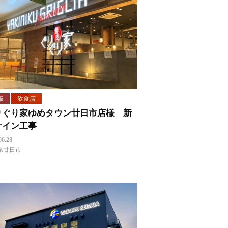
板
飲食店
りぐり家ゆめタウン廿日市店様 新
サイン工事
06.28
県廿日市