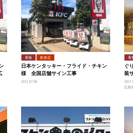
看板
飲食店
看
ン
日本ケンタッキー・フライド・チキン
ぐ
広
様 全国店舗サイン工事
装
2021.07.08
2021.
広島