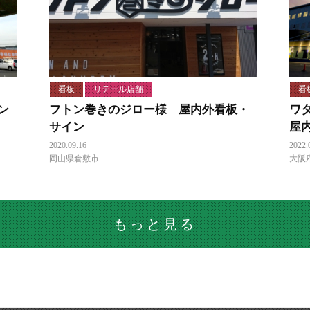
看板
リテール店舗
看
ン
フトン巻きのジロー様 屋内外看板・
ワ
サイン
屋
2020.09.16
2022.
岡山県倉敷市
大阪
もっと見る