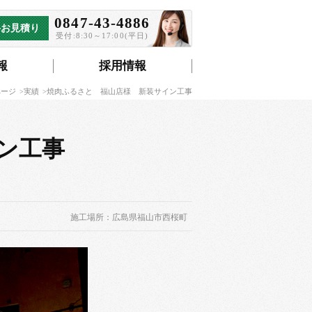
0847-43-4886
料お見積り
受付:8:30～17:00(平日)
報
採用情報
ページ
実績
焼肉ふるさと 福山店様 新装サイン工事
ン工事
施工場所：広島県福山市西桜町