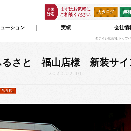
まずはお気軽に
全国
カタログ
無
対応
ご相談ください
ューション
実績
会社情
タテイシ広美社 トップ
ふるさと 福山店様 新装サイ
2022.02.10
飲食店