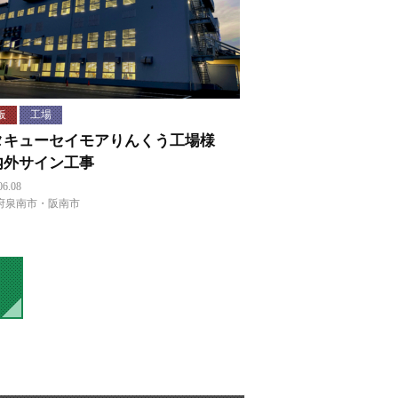
板
工場
タキューセイモアりんくう工場様
内外サイン工事
06.08
府泉南市・阪南市