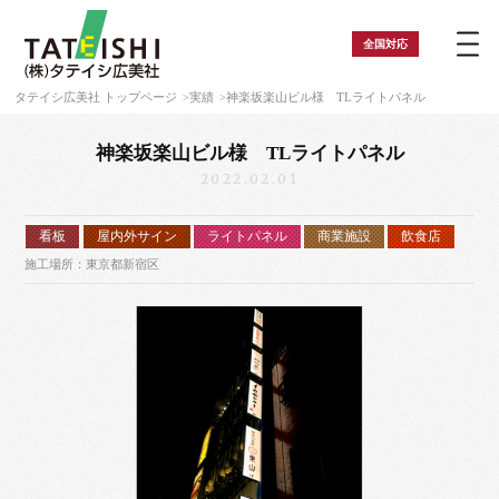
全国
対応
タテイシ広美社 トップページ
実績
神楽坂楽山ビル様 TLライトパネル
神楽坂楽山ビル様 TLライトパネル
2022.02.01
看板
屋内外サイン
ライトパネル
商業施設
飲食店
施工場所：東京都新宿区