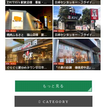
TSUTAYA 駅家店様 看板・サ
日本ケンタッキー・フライド・
イン
チキン様 全国店舗サイン工事 |
タテイシ広美社
看板
飲食店
看板
飲食店
焼肉ふるさと 福山店様 新装
日本ケンタッキー・フライド・
サイン工事
チキン様 全国店舗サイン工事
看板
飲食店
看板
飲食店
ぐりぐり家ゆめタウン廿日市店
『小麦の奴隷 備後府中店』様
様 新装サイン工事
の壁面看板の施工を行いまし
た！
もっと見る
CATEGORY