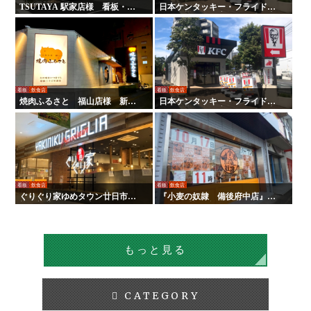
TSUTAYA 駅家店様 看板・サ
日本ケンタッキー・フライド・
イン
チキン様 全国店舗サイン工事 |
タテイシ広美社
看板
飲食店
看板
飲食店
焼肉ふるさと 福山店様 新装
日本ケンタッキー・フライド・
サイン工事
チキン様 全国店舗サイン工事
看板
飲食店
看板
飲食店
ぐりぐり家ゆめタウン廿日市店
『小麦の奴隷 備後府中店』様
様 新装サイン工事
の壁面看板の施工を行いまし
た！
もっと見る
CATEGORY