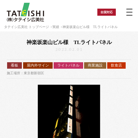
全国
対応
タテイシ広美社 トップページ
実績
神楽坂楽山ビル様 TLライトパネル
神楽坂楽山ビル様 TLライトパネル
2022.02.01
看板
屋内外サイン
ライトパネル
商業施設
飲食店
施工場所：東京都新宿区