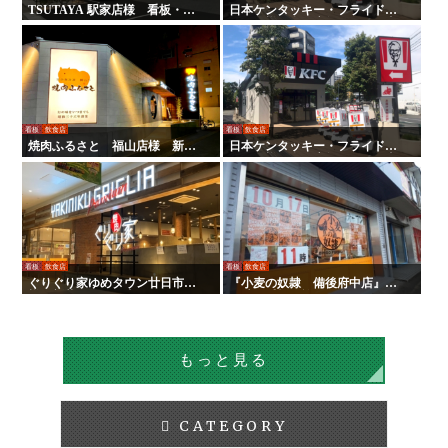
TSUTAYA 駅家店様 看板・サ
日本ケンタッキー・フライド・
イン
チキン様 全国店舗サイン工事 |
タテイシ広美社
看板
飲食店
看板
飲食店
焼肉ふるさと 福山店様 新装
日本ケンタッキー・フライド・
サイン工事
チキン様 全国店舗サイン工事
看板
飲食店
看板
飲食店
ぐりぐり家ゆめタウン廿日市店
『小麦の奴隷 備後府中店』様
様 新装サイン工事
の壁面看板の施工を行いまし
た！
もっと見る
CATEGORY