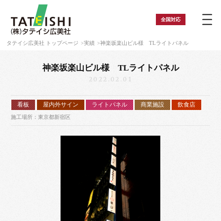
全国
対応
タテイシ広美社 トップページ
実績
神楽坂楽山ビル様 TLライトパネル
神楽坂楽山ビル様 TLライトパネル
2022.02.01
看板
屋内外サイン
ライトパネル
商業施設
飲食店
施工場所：東京都新宿区