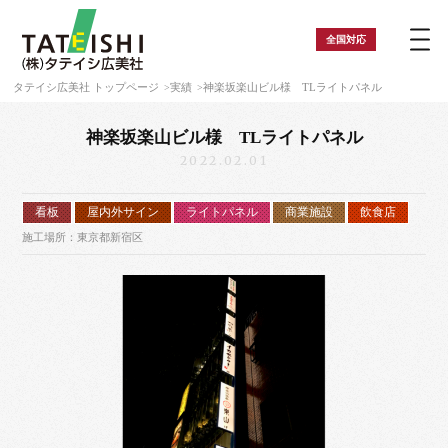
全国
対応
タテイシ広美社 トップページ
実績
神楽坂楽山ビル様 TLライトパネル
神楽坂楽山ビル様 TLライトパネル
2022.02.01
看板
屋内外サイン
ライトパネル
商業施設
飲食店
施工場所：東京都新宿区