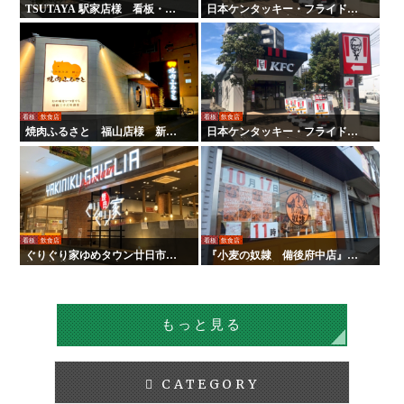
TSUTAYA 駅家店様 看板・サ
日本ケンタッキー・フライド・
イン
チキン様 全国店舗サイン工事 |
タテイシ広美社
看板
飲食店
看板
飲食店
焼肉ふるさと 福山店様 新装
日本ケンタッキー・フライド・
サイン工事
チキン様 全国店舗サイン工事
看板
飲食店
看板
飲食店
ぐりぐり家ゆめタウン廿日市店
『小麦の奴隷 備後府中店』様
様 新装サイン工事
の壁面看板の施工を行いまし
た！
もっと見る
CATEGORY