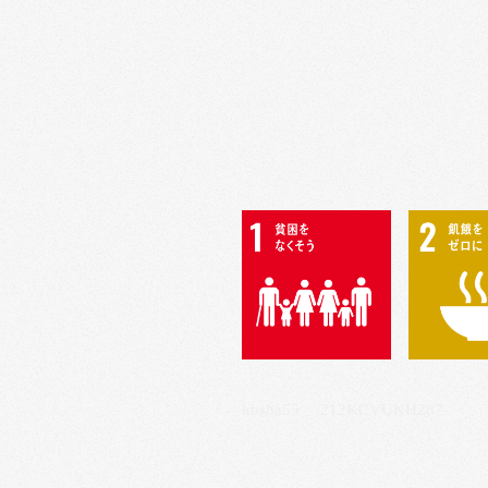
kbsha55 212KCVUKH287