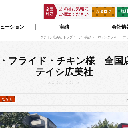
まずはお気軽に
全国
カタログ
無
対応
ご相談ください
ューション
実績
会社情
タテイシ広美社 トップページ
実績
日本ケンタッキー・フラ
・フライド・チキン様 全国店舗
テイシ広美社
2022.02.15
飲食店