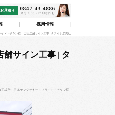
0847-43-4886
料お見積り
受付:8:30～17:00(平日)
報
採用情報
イド・チキン様 全国店舗サイン工事 | タテイシ広美社
サイン工事 | タ
施工場所：日本ケンタッキー・フライド・チキン様