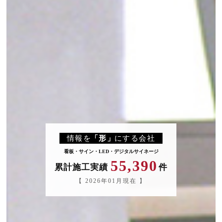
情報
を
「形
」
にする会社
看板・サイン・LED・デジタルサイネージ
55,390
累計施工実績
件
【 2026年01月現在 】