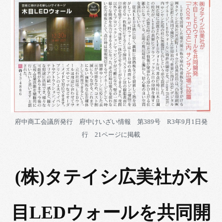
府中商工会議所発行 府中けいざい情報 第389号 R3年9月1日発
行 21ページに掲載
(株)タテイシ広美社が木
目LEDウォールを共同開