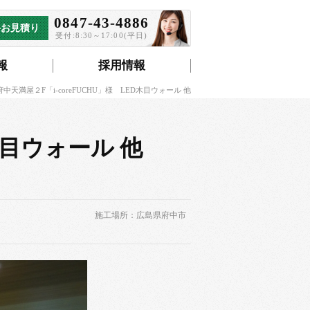
0847-43-4886
料お見積り
受付:8:30～17:00(平日)
報
採用情報
府中天満屋２F「i-coreFUCHU」様 LED木目ウォール 他
木目ウォール 他
施工場所：広島県府中市