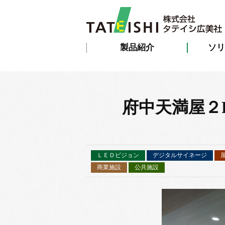
製品紹介
ソリ
府中天満屋２F
ＬＥＤビジョン
デジタルサイネージ
商業施設
公共施設