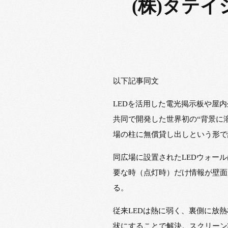
(株)タテ
以下記事同文
LEDを活用した電光掲示板や屋内
共同で開発した世界初の“背景に溶け
場の柱に無償貸し出しという形で
同広場に設置されたLEDウォー
要な時（点灯時）だけ情報が壁面
る。
従来LEDは熱に弱く、裏側に放
状にすることで解決。スクリーン