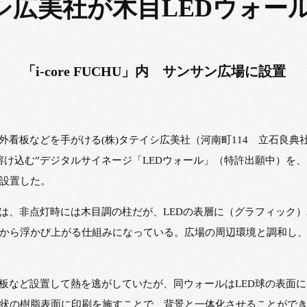
イシ広美社が木目LEDウォー
「i-core FUCHU」内 サンサン広場に設置
外看板などを手がける(株)タテイシ広美社（河南町114 立石良典
込む”デジタルサイネージ「LEDウォール」（特許出願中）を、「i-
設置した。
ルは、非点灯時には木目調の柱だが、LEDの表層に（グラフィック
から浮かび上がる仕組みになっている。広場の周辺環境と調和し
熱板など設置して熱を逃がしていたが、同ウォールはLED球の表面
状の樹脂表面に印刷を施すことで、背景と一体化させることがで