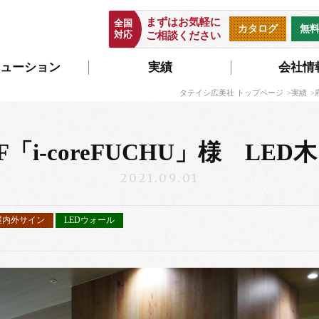
まずはお気軽に
全国
カタログ
無
対応
ご相談ください
ューション
実績
会社情
タテイシ広美社 トップページ
実績
「i-coreFUCHU」様 LED
2021.09.01
屋内外サイン
LEDウォール