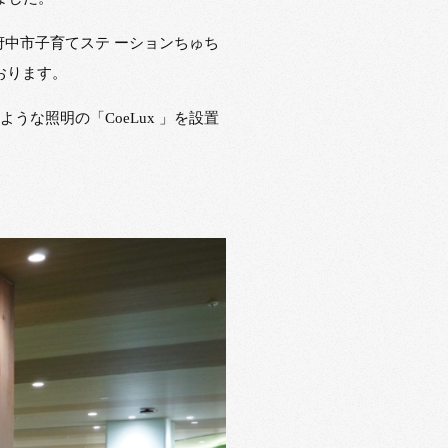
”府中市子育てステ ーションちゅち
おります。
な照明の「CoeLux 」を設置