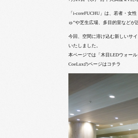
「i-coreFUCHU」は、若
ゅ”や芝生広場、多目的室などが
今回、空間に溶け込む新しいサイネ
いたしました。
本ページでは「木目LEDウォー
CoeLuxのページはコチラ