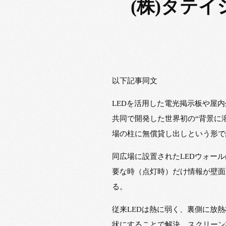
(株)タテ
以下記事同文
LEDを活用した電光掲示板や屋内
共同で開発した世界初の“背景に溶け
場の柱に無償貸し出しという形で
同広場に設置されたLEDウォー
要な時（点灯時）だけ情報が壁面
る。
従来LEDは熱に弱く、裏側に放
状にすることで解決。スクリーン