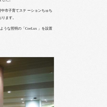
”府中市子育てステ ーションちゅち
おります。
な照明の「CoeLux 」を設置