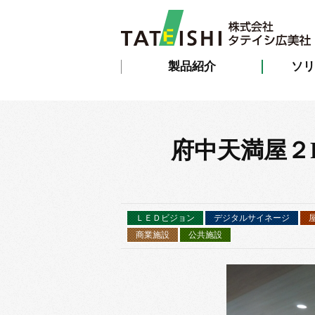
製品紹介
ソリ
府中天満屋２F
ＬＥＤビジョン
デジタルサイネージ
商業施設
公共施設