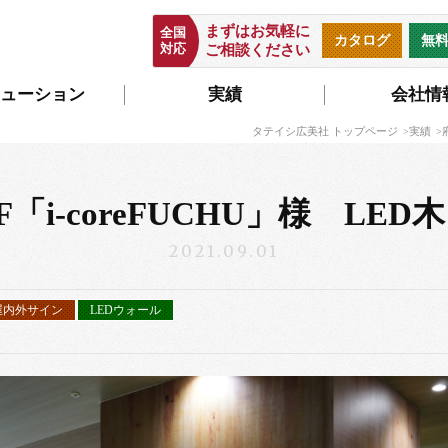
まずはお気軽に
全国
カタログ
無
対応
ご相談ください
ューション
実績
会社情
タテイシ広美社 トップページ
実績
「i-coreFUCHU」様 LED
2021.09.01
屋内外サイン
LEDウォール