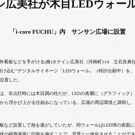
イシ広美社が木目LEDウォー
「i-core FUCHU」内 サンサン広場に設置
外看板などを手がける(株)タテイシ広美社（河南町114 立石良典
込む”デジタルサイネージ「LEDウォール」（特許出願中）を、「i-
設置した。
ルは、非点灯時には木目調の柱だが、LEDの表層に（グラフィック
から浮かび上がる仕組みになっている。広場の周辺環境と調和し
熱板など設置して熱を逃がしていたが、同ウォールはLED球の表面
状の樹脂表面に印刷を施すことで、背景と一体化させることがで