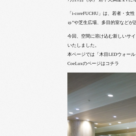
「i-coreFUCHU」は、若
ゅ”や芝生広場、多目的室などが
今回、空間に溶け込む新しいサイネ
いたしました。
本ページでは「木目LEDウォー
CoeLuxのページはコチラ