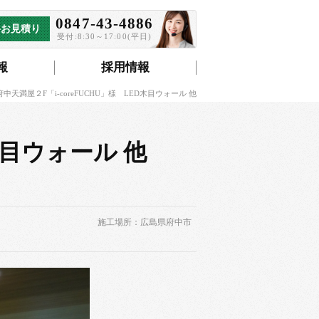
0847-43-4886
料お見積り
受付:8:30～17:00(平日)
報
採用情報
府中天満屋２F「i-coreFUCHU」様 LED木目ウォール 他
木目ウォール 他
施工場所：広島県府中市