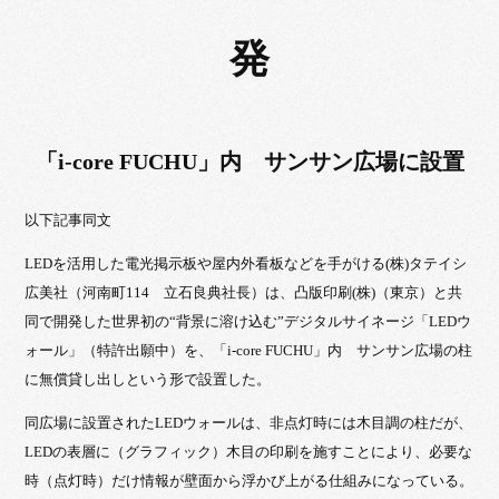
発
「i-core FUCHU」内 サンサン広場に設置
以下記事同文
LEDを活用した電光掲示板や屋内外看板などを手がける(株)タテイシ
広美社（河南町114 立石良典社長）は、凸版印刷(株)（東京）と共
同で開発した世界初の“背景に溶け込む”デジタルサイネージ「LEDウ
ォール」（特許出願中）を、「i-core FUCHU」内 サンサン広場の柱
に無償貸し出しという形で設置した。
同広場に設置されたLEDウォールは、非点灯時には木目調の柱だが、
LEDの表層に（グラフィック）木目の印刷を施すことにより、必要な
時（点灯時）だけ情報が壁面から浮かび上がる仕組みになっている。