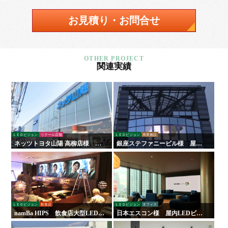
お見積り・お問合せ
関連実績
ＬＥＤビジョン
リテール店舗
ＬＥＤビジョン
商業施設
ネッツトヨタ山陽 高柳店様 看
銀座ステファニービル様 屋外
板・サイン
ＬＥＤビジョン
ＬＥＤビジョン
飲食店
ＬＥＤビジョン
オフィス
namBa HIPS 飲食店大型LEDビ
日本エスコン様 屋内LEDビジ
ジョン
ョン