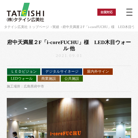
全国
対応
タテイシ広美社 トップページ
実績
府中天満屋２F「i-coreFUCHU」様 LED木目ウ
府中天満屋２F「i-coreFUCHU」様 LED木目ウォー
ル 他
2021.09.01
ＬＥＤビジョン
デジタルサイネージ
屋内外サイン
LEDウォール
商業施設
公共施設
施工場所：広島県府中市