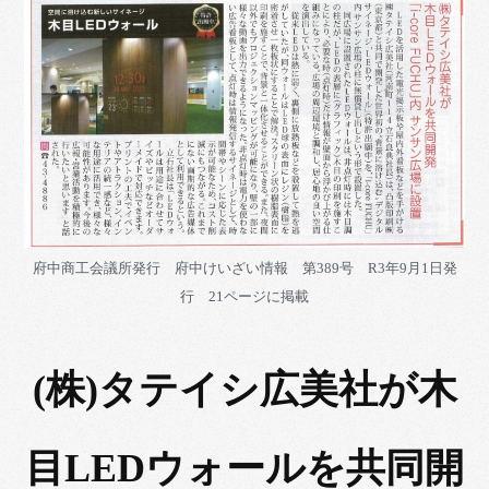
府中商工会議所発行 府中けいざい情報 第389号 R3年9月1日発
行 21ページに掲載
(株)タテイシ広美社が木
目LEDウォールを共同開