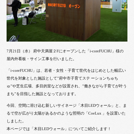
7月21日（水） 府中天満屋２Fにオープンした「i-coreFUCHU」様の
屋内外看板・サイン工事を行いました。
「i-coreFUCHU」は、若者・女性・子育て世代をはじめとした幅広い
世代を対象とした施設として”府中市子育てステ ーションちゅち
ゅ”や芝生広場、多目的室などが設置され、”働きながら子育てが叶う
まち”を目指した施設となっております。
今回、空間に溶け込む新しいサイネージ「木目LEDウォール」と、ま
るで空が広がり太陽があるかのような照明の「CoeLux 」を設置いた
しました。
本ページでは「木目LEDウォール」についてご紹介します！