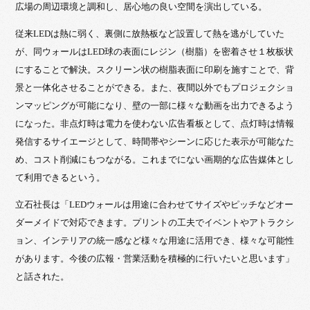
広場の周辺環境と調和し、居心地の良い空間を演出している。
従来LEDは熱に弱く、裏側に放熱板など設置して熱を逃がしていた
が、同ウォールはLED球の表面にレジン（樹脂）を密着させ１枚板状
にすることで解決。スクリーン状の樹脂表面に印刷を施すことで、背
景と一体化させることができる。また、夜間以外でもプロジェクショ
ンマッピングが可能になり、壁の一部に様々な動画を出力できるよう
になった。非点灯時は電力を使わない広告看板として、点灯時は情報
発信するサイエージとして、時間帯やシーンに応じた表示が可能なた
め、コスト削減にもつながる。これまでにない画期的な広告媒体とし
て利用できるという。
立石社長は「LEDウォールは用途に合わせてサイズやピッチなどオー
ダーメイドで対応できます。プリントの工夫でイベントやアトラクシ
ョン、インテリアの統一感など様々な用途に活用でき、様々な可能性
があります。今後の広報・営業活動を積極的に行いたいと思います」
と話された。