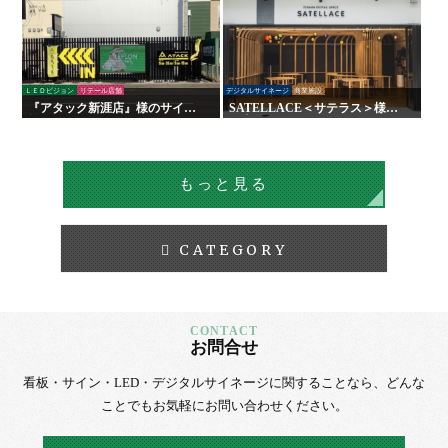
ＬＥＤビジョン
リテール店舗
デジタルサイネージ
商業施設
『アタック新涯店』様のサイン
SATELLACE＜サテラス＞様
施工を行いました！
屋内外サイン・デジタルサイネ
ージ
もっと見る
CATEGORY
お問合せ
看板・サイン・LED・デジタルサイネージに
関することなら、
どんな
ことでもお気軽にお問い合わせください。