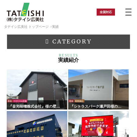
全国
対応
タテイシ広美社 トップページ
実績
CATEGORY
実績紹介
看板
リテール店舗
看板
商業施設
『金光味噌株式会社』様の壁面
『シトラスパーク瀬戸田様のリ
看板の施工を行いました！
ニューアルに伴う施工を行いま
した！