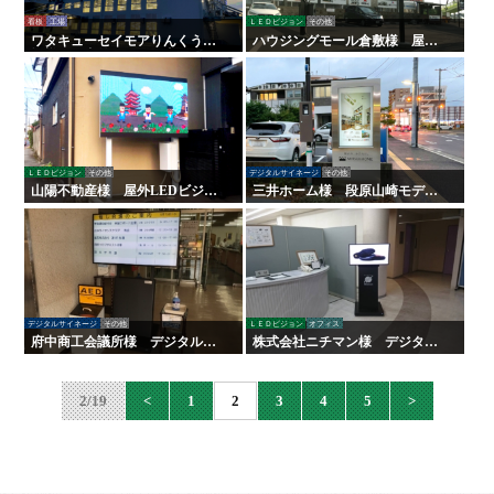
看板
工場
ＬＥＤビジョン
その他
ワタキューセイモアりんくう工
ハウジングモール倉敷様 屋外L
場様 屋内外サイン工事
EDビジョン
ＬＥＤビジョン
その他
デジタルサイネージ
その他
山陽不動産様 屋外LEDビジョ
三井ホーム様 段原山崎モデル
ン
ハウス 屋外デジタルサイネー
ジ
デジタルサイネージ
その他
ＬＥＤビジョン
オフィス
府中商工会議所様 デジタルサ
株式会社ニチマン様 デジタル
イネージ
サイネージ
2/19
<
1
2
3
4
5
>