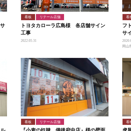
看板
リテール店舗
看
・サ
トヨタカローラ広島様 各店舗サイン
フ
工事
サ
2022.05.31
2020.
岡山
看板
リテール店舗
看
ネル
『小麦の奴隷 備後府中店』様の壁面
虎