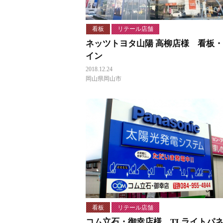
看板
リテール店舗
ネッツトヨタ山陽 高柳店様 看板
イン
2018.12.24
岡山県岡山市
看板
リテール店舗
コム立石・御幸店様 TLライトパ