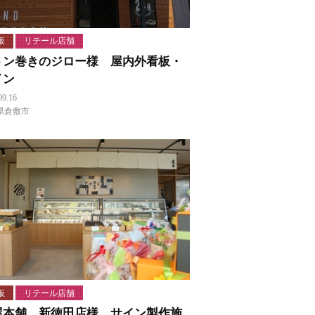
板
リテール店舗
トン巻きのジロー様 屋内外看板・
イン
09.16
県倉敷市
板
リテール店舗
屋本舗 新徳田店様 サイン製作施