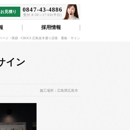
0847-43-4886
料お見積り
受付:8:30～17:00(平日)
報
採用情報
ページ
実績
CROCS 広島並木通り店様 看板・サイン
サイン
施工場所：広島県広島市