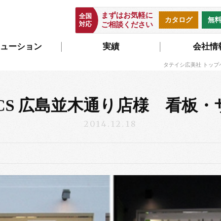
まずはお気軽に
全国
カタログ
無
対応
ご相談ください
ューション
実績
会社情
タテイシ広美社 トップ
OCS 広島並木通り店様 看板・
2014.12.18