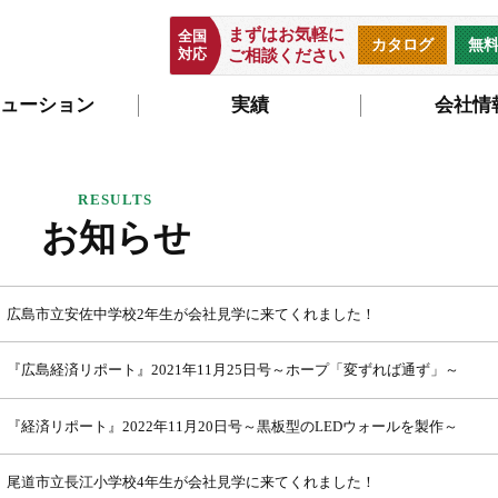
まずはお気軽に
全国
カタログ
無
対応
ご相談ください
ューション
実績
会社情
お知らせ
広島市立安佐中学校2年生が会社見学に来てくれました！
『 広島経済リポート』2021年11月25日号～ホープ「変ずれば通ず」～
『 経 済 リポート』2022年11月20日号～黒板型のLEDウォールを製作～
尾道市立長江小学校4年生が会社見学に来てくれました！