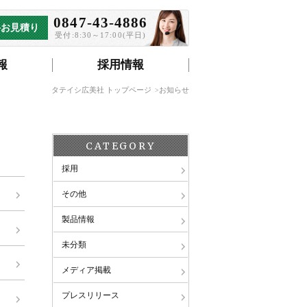
0847-43-4886
料お見積り
受付:8:30～17:00(平日)
報
採用情報
タテイシ広美社 トップページ
お知らせ
CATEGORY
採用
その他
製品情報
未分類
メディア掲載
プレスリリース