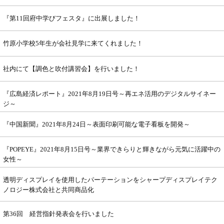
『第11回府中学びフェスタ』に出展しました！
竹原小学校5年生が会社見学に来てくれました！
社内にて【調色と吹付講習会】を行いました！
『 広 島 経 済 レ ポ ート』2021年8月19日号～再エネ活用のデジタルサイネー
ジ～
『中国新聞』2021年8月24日～表面印刷可能な電子看板を開発～
『POPEYE』2021年8月15日号～業界できらりと輝きながら元気に活躍中の
女性～
透明ディスプレイを使用したパーテーションをシャープディスプレイテク
ノロジー株式会社と共同商品化
第36回 経営指針発表会を行いました